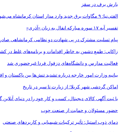
بارش برف در سقز
الفتی‌نیا: ۹ مگاوات برق جدید وارد مدار استان کرمانشاه می‌شود
تفسیر آیه ۱۷ سوره مبارکه انفال به زبان «آذری»
پیام تسلیت مشترک در پی شهادت دو نظامی کرمانشاهی صادر
زاکانی: طمع دشمن به خاطر اقدامات و برنامه‌های غلط در ک
فعالیت مدارس و دانشگاه‌های دزفول فردا غیرحضوری شد
بیانیه وزارت امور خارجه درباره تشدید تنش‌ها بین پاکستان و اف
اماکن گردشی شهر کربلا؛ از زیارت تا سیر در تاریخ
با ثبت آگهی کالای دیجیتال، کسب و کار خود را در دنیای آنلاین
حضور مسئولان و حمایت از صنعت چوب
دمای ذوب استیل: تأثیر ترکیبات شیمیایی و کاربردهای صنعتی