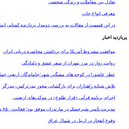
تعادل بین معاملات و زندگی شخصی
معرفی انواع چاپ
در این قسمت از مقالات به بررسی دو‌مدل پردازنده کمپانی اینتل و همچنین یک
پربازدید اخبار
موافقت مشروط آمریکا برای برداشتن محاصره دریایی ایران
روایت زوار در مرز مهران از سفر عشق و دلدادگی
عطر عاشورا در کوچه های مشگین شهر؛جاماندگان اربعین حماس
تلاش شبانه راهداران برای بازگشایی محور بندرترکمن–بندرگز
اجرای برنامه قرآنی «قرار طلوع» در موکب‌های اربعینی
مدیریت تأمین شیرخشک در مازندران موفق بود؛ فعالیت ۸۵۰ داروخانه
وقوع انفجار در اربیل در شمال عراق