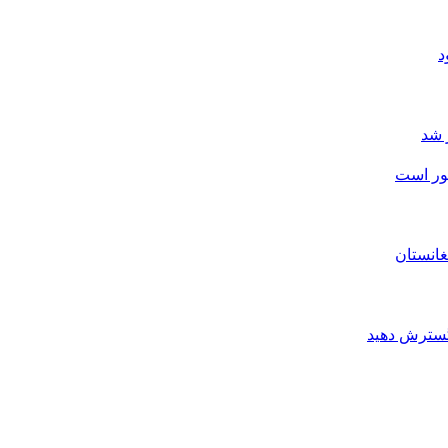
 شد
شور است
غانستان
 گسترش دهید