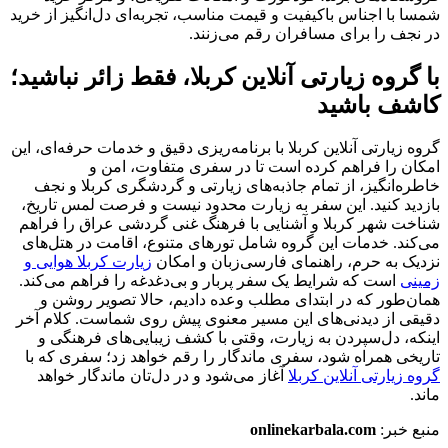
شمسا با اجناس باکیفیت و قیمت مناسب، تجربه‌ای دل‌انگیز از خرید
در نجف را برای مسافران رقم می‌زنند.
با گروه زیارتی آنلاین کربلا، فقط زائر نباشید؛
کاشف باشید
گروه زیارتی آنلاین کربلا با برنامه‌ریزی دقیق و خدمات حرفه‌ای، این
امکان را فراهم کرده است تا در سفری متفاوت، امن و
خاطره‌انگیز، از تمام جاذبه‌های زیارتی و گردشگری کربلا و نجف
بازدید کنید. این سفر به زیارت محدود نیست و فرصت لمس تاریخ،
شناخت شهر کربلا و آشنایی با فرهنگ غنی گردشی عراق را فراهم
می‌کند. خدمات این گروه شامل تورهای متنوع، اقامت در هتل‌های
نزدیک به حرم، راهنمای فارسی‌زبان و امکان
زیارت کربلا هوایی و
زمینی
است که شرایط یک سفر پربار و بی‌دغدغه را فراهم می‌کند.
همان‌طور که در ابتدای مطلب وعده دادیم، حالا تصویر روشن و
دقیقی از دیدنی‌های این مسیر معنوی پیش روی شماست. کلام آخر
اینکه، دل‌سپردن به زیارت، وقتی با کشف زیبایی‌های فرهنگی و
تاریخی همراه شود، سفری ماندگار را رقم خواهد زد؛ سفری که با
گروه زیارتی آنلاین کربلا
آغاز می‌شود و در دل‌تان ماندگار خواهد
ماند.
منبع خبر:
onlinekarbala.com