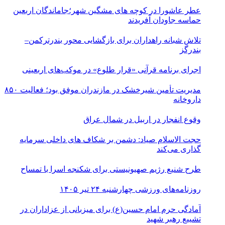
عطر عاشورا در کوچه های مشگین شهر؛جاماندگان اربعین
حماسه جاودان آفریدند
تلاش شبانه راهداران برای بازگشایی محور بندرترکمن–
بندرگز
اجرای برنامه قرآنی «قرار طلوع» در موکب‌های اربعینی
مدیریت تأمین شیرخشک در مازندران موفق بود؛ فعالیت ۸۵۰
داروخانه
وقوع انفجار در اربیل در شمال عراق
حجت الاسلام صیاد: دشمن بر شکاف‌ های داخلی سرمایه‌
گذاری می‌کند
طرح شنیع رژیم صهیونیستی برای شکنجه اسرا با تمساح
روزنامه‌های ورزشی چهارشنبه ۲۴ تیر ۱۴۰۵
آمادگی حرم امام حسین(ع) برای میزبانی از عزاداران در
تشییع رهبر شهید