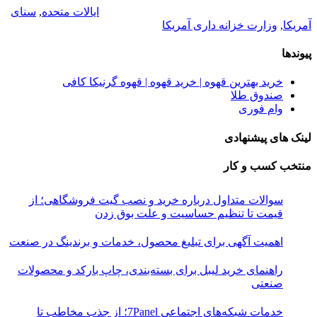
ایالات متحده
,
سنای
آمریکا
,
وزارت خزانه داری آمریکا
پیوندها
خرید بهترین قهوه | خرید قهوه | قهوه گرنیکا کافی
صندوق طلا
وام فوری
لینک های پیشنهادی
منتخب کسب و کار
سوالات متداول درباره خرید و نصب گیت فروشگاهی؛ از
قیمت تا تنظیم حساسیت و علت بوق زدن
اهمیت آگهی برای تبلیغ محصول، خدمات و برندینگ در صنعت
راهنمای خرید لیبل برای بسته‌بندی، چاپ بارکد و محصولات
صنعتی
خدمات شبکه‌های اجتماعی 7Panel؛ از جذب مخاطب تا