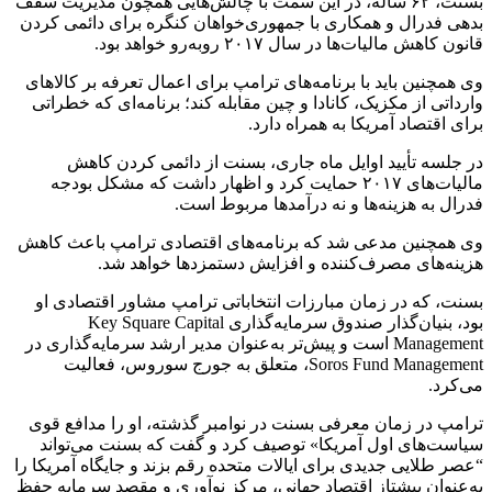
بسنت
، ۶۲ ساله، در این سمت با چالش‌هایی همچون مدیریت سقف
بدهی فدرال و همکاری با جمهوری‌خواهان کنگره برای دائمی کردن
قانون کاهش مالیات‌ها در سال ۲۰۱۷ روبه‌رو خواهد بود.
وی همچنین باید با برنامه‌های ترامپ برای اعمال تعرفه بر کالاهای
وارداتی از مکزیک، کانادا و چین مقابله کند؛ برنامه‌ای که خطراتی
برای اقتصاد آمریکا به همراه دارد.
در جلسه تأیید اوایل ماه جاری،
بسنت
از دائمی کردن کاهش
مالیات‌های ۲۰۱۷ حمایت کرد و اظهار داشت که مشکل بودجه
فدرال به هزینه‌ها و نه درآمدها مربوط است.
وی همچنین مدعی شد که برنامه‌های اقتصادی ترامپ باعث کاهش
هزینه‌های مصرف‌کننده و افزایش دستمزدها خواهد شد.
بسنت
، که در زمان مبارزات انتخاباتی ترامپ مشاور اقتصادی او
بود، بنیان‌گذار صندوق سرمایه‌گذاری Key Square Capital
Management است و پیش‌تر به‌عنوان مدیر ارشد سرمایه‌گذاری در
Soros Fund Management، متعلق به جورج
سوروس
، فعالیت
می‌کرد.
ترامپ در زمان معرفی
بسنت
در نوامبر گذشته، او را مدافع قوی
سیاست‌های اول آمریکا» توصیف کرد و گفت که
بسنت
می‌تواند
“عصر طلایی جدیدی برای ایالات متحده رقم بزند و جایگاه آمریکا را
به‌عنوان پیشتاز اقتصاد جهانی، مرکز نوآوری و مقصد سرمایه حفظ