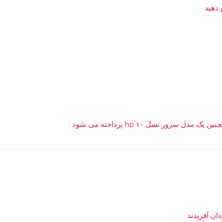
 دهید
ور نسل ۱۰ hp پرداخته می شود :
ن آفریدند