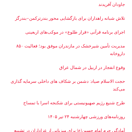
جاودان آفریدند
تلاش شبانه راهداران برای بازگشایی محور بندرترکمن–بندرگز
اجرای برنامه قرآنی «قرار طلوع» در موکب‌های اربعینی
مدیریت تأمین شیرخشک در مازندران موفق بود؛ فعالیت ۸۵۰
داروخانه
وقوع انفجار در اربیل در شمال عراق
حجت الاسلام صیاد: دشمن بر شکاف‌ های داخلی سرمایه‌ گذاری
می‌کند
طرح شنیع رژیم صهیونیستی برای شکنجه اسرا با تمساح
روزنامه‌های ورزشی چهارشنبه ۲۴ تیر ۱۴۰۵
آمادگی حرم امام حسین(ع) برای میزبانی از عزاداران در تشییع