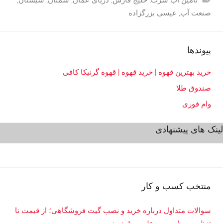
تامین آب شرب
,
خلیج فارس
,
دریای عمان
,
سمنان
,
سیستان
,
ا
صنعت آب
,
عیسی بزرگزاده
ق
ت
پیوندها
ص
ا
خرید بهترین قهوه | خرید قهوه | قهوه گرنیکا کافی
د
صندوق طلا
>
آ
وام فوری
ب
لینک های پیشنهادی
و
ا
ن
ر
ژ
منتخب کسب و کار
ی
سوالات متداول درباره خرید و نصب گیت فروشگاهی؛ از قیمت تا