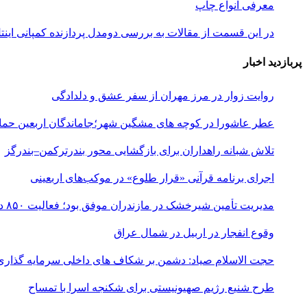
معرفی انواع چاپ
در این قسمت از مقالات به بررسی دو‌مدل پردازنده کمپانی اینتل و همچنین یک
پربازدید اخبار
روایت زوار در مرز مهران از سفر عشق و دلدادگی
عطر عاشورا در کوچه های مشگین شهر؛جاماندگان اربعین حماس
تلاش شبانه راهداران برای بازگشایی محور بندرترکمن–بندرگز
اجرای برنامه قرآنی «قرار طلوع» در موکب‌های اربعینی
مدیریت تأمین شیرخشک در مازندران موفق بود؛ فعالیت ۸۵۰ داروخانه
وقوع انفجار در اربیل در شمال عراق
حجت الاسلام صیاد: دشمن بر شکاف‌ های داخلی سرمایه‌ گذاری
طرح شنیع رژیم صهیونیستی برای شکنجه اسرا با تمساح