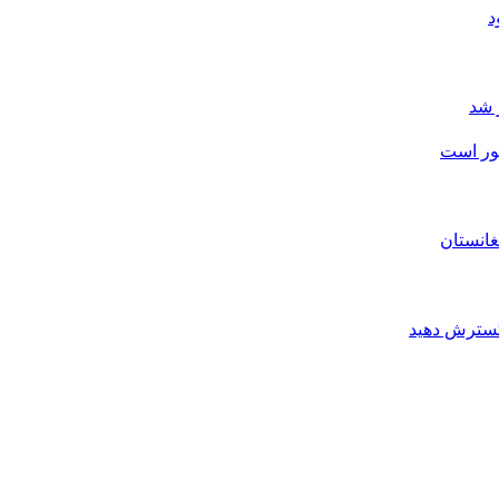
 شد
شور است
غانستان
 گسترش دهید