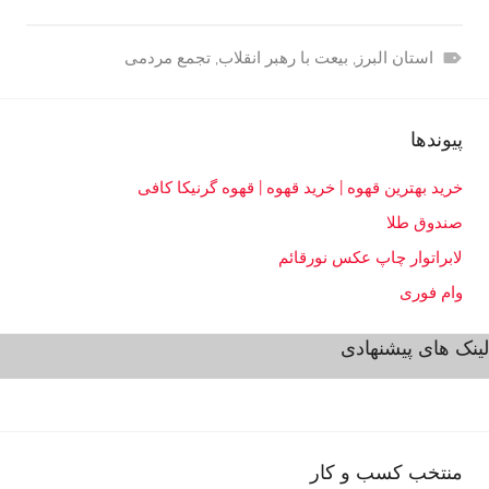
استان البرز
,
بیعت با رهبر انقلاب
,
تجمع مردمی
آ
خ
پیوندها
ر
ی
خرید بهترین قهوه | خرید قهوه | قهوه گرنیکا کافی
ن
صندوق طلا
ا
خ
لابراتوار چاپ عکس نورقائم
ب
وام فوری
ا
ر
لینک های پیشنهادی
منتخب کسب و کار