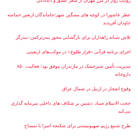
روایت زوار در مرز مهران از سفر عشق و دلدادگی
عطر عاشورا در کوچه های مشگین شهر؛جاماندگان اربعین حماسه
جاودان آفریدند
تلاش شبانه راهداران برای بازگشایی محور بندرترکمن–بندرگز
اجرای برنامه قرآنی «قرار طلوع» در موکب‌های اربعینی
مدیریت تأمین شیرخشک در مازندران موفق بود؛ فعالیت ۸۵۰
داروخانه
وقوع انفجار در اربیل در شمال عراق
حجت الاسلام صیاد: دشمن بر شکاف‌ های داخلی سرمایه‌ گذاری
می‌کند
طرح شنیع رژیم صهیونیستی برای شکنجه اسرا با تمساح