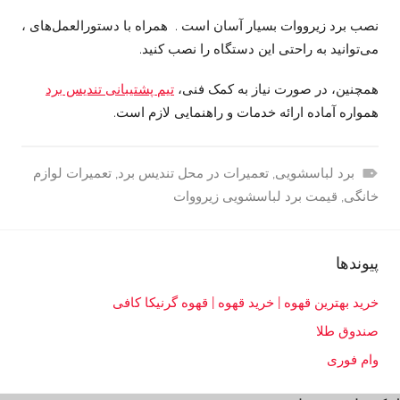
نصب برد زیرووات بسیار آسان است . همراه با دستورالعمل‌های ،
می‌توانید به راحتی این دستگاه را نصب کنید.
همچنین، در صورت نیاز به کمک فنی،
تیم پشتیبانی تندیس برد
همواره آماده ارائه خدمات و راهنمایی لازم است.
برد لباسشویی
,
تعمیرات در محل تندیس برد
,
تعمیرات لوازم
ب
خانگی
,
قیمت برد لباسشویی زیرووات
ا
ز
پیوندها
ا
ر
خرید بهترین قهوه | خرید قهوه | قهوه گرنیکا کافی
و
صندوق طلا
ک
س
وام فوری
ب