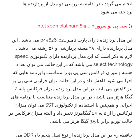
انجام می گردد ، در ادامه به بررسی دو مدل از پردازنده ها
پرداخته می شود :
۱)
سی پی یو سرور intel xeon platinum 8450 h
:
این مدل پردازنده دارای پارت نامبر p49626-b21 می باشد ، این
مدل پردازنده دارای ۲۸ هسته پردازشی و ۵۶ رشته می باشد ،
لازم به ذکر است که این مدل پردازنده دارای تکنولوژی speed
select technology می باشد که در این حالت می توان تعداد
هسته و میزان فرکانس سی پی یو را متناسب با برنامه هایی که
اجرا می شود کاهش داد و در این حالت توان حرارتی سی پی یو
نیز کاهش می یابد ، در این مدل پردازنده میزان فرکانس پایه 2
گیگا هرتز می باشد ، در این مدل پردازنده متناسب با برنامه های
اجرایی و همچنین با استفاده از تکنولوژی SST می توان میزان
فرکانس را از 2 به 1.9 گیگاهرتز تغییر داد و البته میزان فرکانس در
حالت توربو برابر با 3.5 گیگا هرتز می باشد .
حافظه رم در این مدل پردازنده از نوع نسل پنجم یا DDR5 می