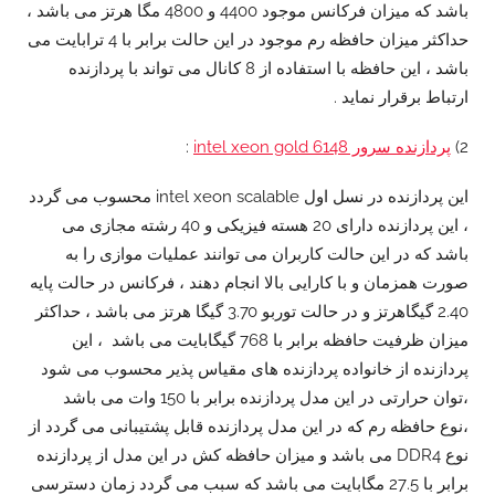
باشد که میزان فرکانس موجود 4400 و 4800 مگا هرتز می باشد ،
حداکثر میزان حافظه رم موجود در این حالت برابر با 4 ترابایت می
باشد ، این حافظه با استفاده از 8 کانال می تواند با پردازنده
ارتباط برقرار نماید .
2)
پردازنده سرور intel xeon gold 6148
:
این پردازنده در نسل اول intel xeon scalable محسوب می گردد
، این پردازنده دارای 20 هسته فیزیکی و 40 رشته مجازی می
باشد که در این حالت کاربران می توانند عملیات موازی را به
صورت همزمان و با کارایی بالا انجام دهند ، فرکانس در حالت پایه
2.40 گیگاهرتز و در حالت توربو 3.70 گیگا هرتز می باشد ، حداکثر
میزان ظرفیت حافظه برابر با 768 گیگابایت می باشد ، این
پردازنده از خانواده پردازنده های مقیاس پذیر محسوب می شود
،توان حرارتی در این مدل پردازنده برابر با 150 وات می باشد
،نوع حافظه رم که در این مدل پردازنده قابل پشتیبانی می گردد از
نوع DDR4 می باشد و میزان حافظه کش در این مدل از پردازنده
برابر با 27.5 مگابایت می باشد که سبب می گردد زمان دسترسی