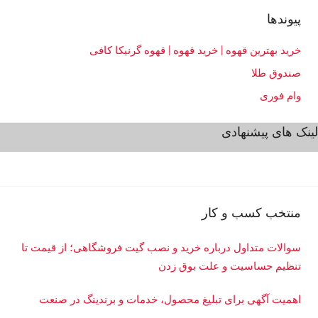
ب
پیوندها
ا
ز
خرید بهترین قهوه | خرید قهوه | قهوه گرنیکا کافی
ا
صندوق طلا
ر
و
وام فوری
ک
لینک های پیشنهادی
س
ب
و
ک
ا
منتخب کسب و کار
ر
سوالات متداول درباره خرید و نصب گیت فروشگاهی؛ از قیمت تا
تنظیم حساسیت و علت بوق زدن
اهمیت آگهی برای تبلیغ محصول، خدمات و برندینگ در صنعت