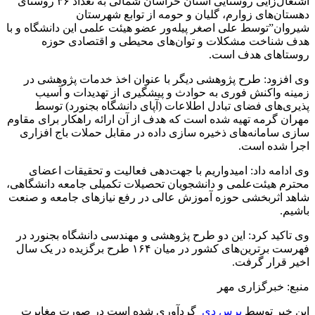
اشتغال‌زایی روستایی استان خراسان شمالی به تعداد ۳۶ روستای
دهستان‌های زوارم، گلیان و حومه از توابع شهرستان
شیروان”توسط علی اصغر پیله‌ور عضو هیئت علمی این دانشگاه و با
هدف شناخت مشکلات و توان‌های محیطی و اقتصادی حوزه
روستاهای هدف است.
وی افزود: طرح پژوهشی دیگر با عنوان اخذ خدمات پژوهشی در
زمینه واکنش فوری به حوادث و پیشگیری از تهدیدات و آسیب
پذیری‌های فضای تبادل اطلاعات (
آپای
دانشگاه بجنورد) توسط
مهران گرمه تهیه شده است که هدف از آن ارائه راهکار برای مقاوم
سازی سامانه‌های ذخیره سازی داده در مقابل حملات باج افزاری
اجرا شده است.
وی ادامه داد: امیدواریم با جهت‌دهی فعالیت و تحقیقات اعضای
محترم هیئت‌علمی و دانشجویان تحصیلات تکمیلی جامعه دانشگاهی،
شاهد اثربخشی حوزه آموزش عالی در رفع نیازهای جامعه و صنعت
باشیم.
وی تاکید کرد: این دو طرح پژوهشی و مهندسی دانشگاه بجنورد در
فهرست برترین‌های کشور در میان ۱۶۴ طرح برگزیده در یک سال
اخیر قرار گرفت.
منبع: خبرگزاری مهر
این خبر توسط
پرس دی
گردآوری شده است در صورت مغایرت