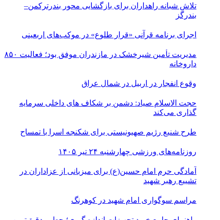
تلاش شبانه راهداران برای بازگشایی محور بندرترکمن–
بندرگز
اجرای برنامه قرآنی «قرار طلوع» در موکب‌های اربعینی
مدیریت تأمین شیرخشک در مازندران موفق بود؛ فعالیت ۸۵۰
داروخانه
وقوع انفجار در اربیل در شمال عراق
حجت الاسلام صیاد: دشمن بر شکاف‌ های داخلی سرمایه‌
گذاری می‌کند
طرح شنیع رژیم صهیونیستی برای شکنجه اسرا با تمساح
روزنامه‌های ورزشی چهارشنبه ۲۴ تیر ۱۴۰۵
آمادگی حرم امام حسین(ع) برای میزبانی از عزاداران در
تشییع رهبر شهید
مراسم سوگواری امام شهید در کوهرنگ
راهنمای جامع خرید تجهیزات اندازه گیری؛ چطور دقیق‌ترین