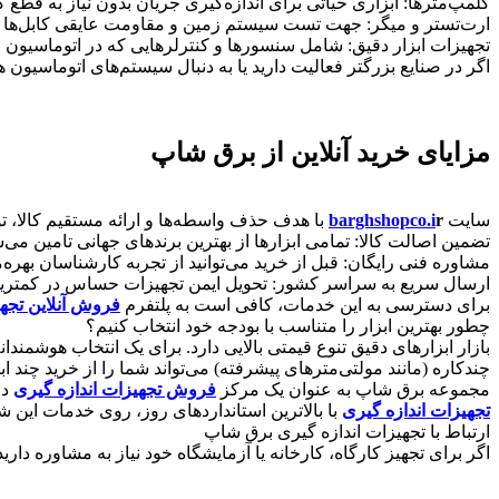
​کلمپ‌مترها: ابزاری حیاتی برای اندازه‌گیری جریان بدون نیاز به قطع ک
​ارت‌تستر و میگر: جهت تست سیستم زمین و مقاومت عایقی کابل‌ها 
​تجهیزات ابزار دقیق: شامل سنسورها و کنترلرهایی که در اتوماسیون 
​اگر در صنایع بزرگتر فعالیت دارید یا به دنبال سیستم‌های اتوماسیو
​مزایای خرید آنلاین از برق شاپ
​سایت
r
barghshopco.i
با هدف حذف واسطه‌ها و ارائه مستقیم کالا، 
​تضمین اصالت کالا: تمامی ابزارها از بهترین برندهای جهانی تامین می‌ش
​مشاوره فنی رایگان: قبل از خرید می‌توانید از تجربه کارشناسان بهره‌
​ارسال سریع به سراسر کشور: تحویل ایمن تجهیزات حساس در کمتری
​برای دسترسی به این خدمات، کافی است به پلتفرم
فروش آنلاین تجه
​چطور بهترین ابزار را متناسب با بودجه خود انتخاب کنیم؟
​بازار ابزارهای دقیق تنوع قیمتی بالایی دارد. برای یک انتخاب هوشمن
چندکاره (مانند مولتی‌مترهای پیشرفته) می‌تواند شما را از خرید چند ابزا
​مجموعه برق شاپ به عنوان یک مرکز
فروش تجهیزات اندازه گیری
در
تجهیزات اندازه گیری
با بالاترین استانداردهای روز، روی خدمات این
​ارتباط با تجهیزات اندازه گیری برق شاپ
​اگر برای تجهیز کارگاه، کارخانه یا آزمایشگاه خود نیاز به مشاوره دا