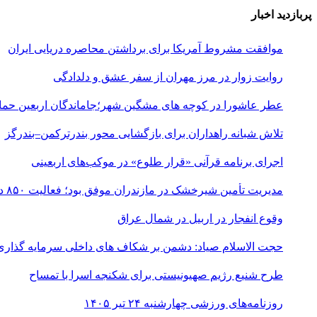
پربازدید اخبار
موافقت مشروط آمریکا برای برداشتن محاصره دریایی ایران
روایت زوار در مرز مهران از سفر عشق و دلدادگی
عطر عاشورا در کوچه های مشگین شهر؛جاماندگان اربعین حماس
تلاش شبانه راهداران برای بازگشایی محور بندرترکمن–بندرگز
اجرای برنامه قرآنی «قرار طلوع» در موکب‌های اربعینی
مدیریت تأمین شیرخشک در مازندران موفق بود؛ فعالیت ۸۵۰ داروخانه
وقوع انفجار در اربیل در شمال عراق
حجت الاسلام صیاد: دشمن بر شکاف‌ های داخلی سرمایه‌ گذاری
طرح شنیع رژیم صهیونیستی برای شکنجه اسرا با تمساح
روزنامه‌های ورزشی چهارشنبه ۲۴ تیر ۱۴۰۵