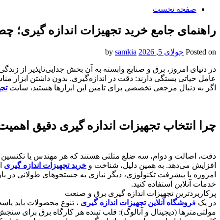
صفحه نخست
راهنمای جامع خرید تجهیزات اندازه گیری؛ چطور
Posted on
جولای 5, 2026
by
samkia
​در دنیای امروز، برق و صنایع وابسته به آن بخش جدایی‌ناپذیر از زندگ
عامل حیاتی بستگی دارند: دقت در اندازه‌گیری. بدون داشتن ابزار منا
​اگر به دنبال مرجعی تخصصی برای تامین این ابزارها هستید، سایت
تجه
​چرا انتخاب تجهیزات اندازه گیری دقیق اهمیت
​دقت، اصالت و دوام، سه ضلع مثلثی هستند که هر مهندس یا تکنسین برق د
افزایش می‌دهد. به همین دلیل، شناخت و
خرید تجهیزات اندازه گیری
از
​امروزه با پیشرفت تکنولوژی، دیگر نیازی به جستجوهای طولانی در ب
خدمات آنلاین استفاده کنید.
​پرکاربردترین تجهیزات اندازه گیری برق و صنعت
​در یک
ف
روشگاه آنلاین تجهیزات اندازه گیری
، تنوع محصولات باید پاسخگ
​مولتی‌مترها (دیجیتال و آنالوگ): قلب تپنده هر کارگاه برق برای سنج