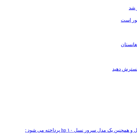
 شد
شور است
غانستان
 گسترش دهید
 مدل سرور نسل ۱۰ hp پرداخته می شود :