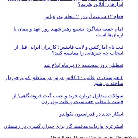
ابزارها را آنلاین بخریم؟
قطع ۱۲ ساعته آب در ۲ محله بندرعباس
امام جمعه بشاگرد: تشییع رهبر شهید روز عهد و پیمان با
آرمان‌ها است
ثبت نام آمارکتس و لایت فایننس؛ کاربران ایرانی قبل از
انتخاب چه چیزهایی را مقایسه کنند؟
تعطیلی روز سه‌شنبه ۱۶ تیرماه ابلاغ شد
۴ هنرستان در قالب ۴۰ کلاس درس در مناطق کم برخوردار
ساخته می‌شود
سوالات متداول درباره خرید و نصب گیت فروشگاهی؛ از
قیمت تا تنظیم حساسیت و علت بوق زدن
ابتکار جدید در فدراسیون تکواندو
استراتژی واردات هدفمند گاز برای جبران کسری در زمستان
WordPress Theme: Donovan by ThemeZee.