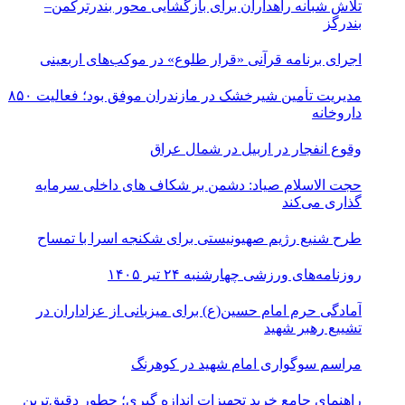
تلاش شبانه راهداران برای بازگشایی محور بندرترکمن–
بندرگز
اجرای برنامه قرآنی «قرار طلوع» در موکب‌های اربعینی
مدیریت تأمین شیرخشک در مازندران موفق بود؛ فعالیت ۸۵۰
داروخانه
وقوع انفجار در اربیل در شمال عراق
حجت الاسلام صیاد: دشمن بر شکاف‌ های داخلی سرمایه‌
گذاری می‌کند
طرح شنیع رژیم صهیونیستی برای شکنجه اسرا با تمساح
روزنامه‌های ورزشی چهارشنبه ۲۴ تیر ۱۴۰۵
آمادگی حرم امام حسین(ع) برای میزبانی از عزاداران در
تشییع رهبر شهید
مراسم سوگواری امام شهید در کوهرنگ
راهنمای جامع خرید تجهیزات اندازه گیری؛ چطور دقیق‌ترین