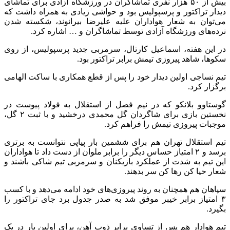
بیش از ۵۰ هزار نفری تماشاگران در ورزشگاه آزادی برای تماشای
دیدار تراکتور و پرسپولیس بود و حواشی زیادی به همراه داشت که
می‌توان به شعار هواداران علیه علیرضا بیرانوند، شکسته شدن
نرده‌های ورزشگاه آزادی توسط تماشاگران و … اشاره کرد.
در این هفته، اسماعیل کارتال، سرمربی جدید پرسپولیس، از روی
سکوها، شاهد پیروزی تیمش برابر تراکتور بود.
تیم نساجی اولین دیدار خود را پس از قطع همکاری با ساکت الهامی
برگزار کرد.
گوستاوو بلانکو که در نیم فصل از استقلال به فولاد پیوست در
نخستین بازی برای شاگردان گل محمدی درخشید و با ثبت ۲ گل،
موجبات پیروزی تیمش را فراهم کرد.
تیم استقلال تهران هم برای ششمین بار پیاپی نتوانست به برتری
برسد و ۲ امتیاز حساس دیگر را برابر ملوان از دست داد تا هواداران
این تیم به شدت از عملکرد بازیکنان و سرمربی تیم شاکی باشند و
شعار حیا کن رها کن سر بدهند.
سپاهان هم همچنان به روند پیروزی‌های خود ادامه می‌دهد و با کسب
۳ امتیاز برابر خیبر موفق شد به صدر جدول برد جای تراکتور را
بگیرد.
تیم هوادار هم پس از تساوی برابر ذوب آهن، برای اولین بار در یک