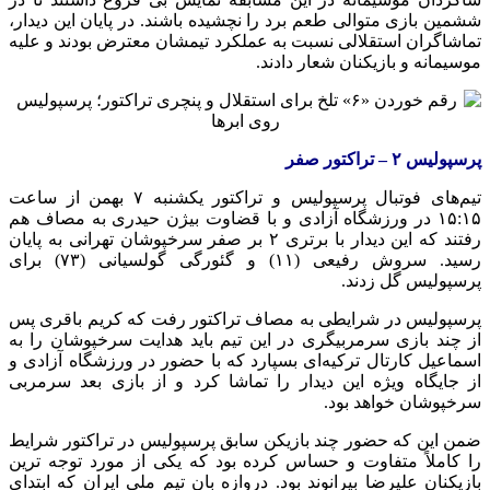
ششمین بازی متوالی طعم برد را نچشیده باشند. در پایان این دیدار،
تماشاگران استقلالی نسبت به عملکرد تیمشان معترض بودند و علیه
موسیمانه و بازیکنان شعار دادند.
پرسپولیس ۲ – تراکتور صفر
تیم‌های فوتبال پرسپولیس و تراکتور یکشنبه ۷ بهمن از ساعت
۱۵:۱۵ در ورزشگاه آزادی و با قضاوت بیژن حیدری به مصاف هم
رفتند که این دیدار با برتری ۲ بر صفر سرخپوشان تهرانی به پایان
رسید. سروش رفیعی (۱۱) و گئورگی گولسیانی (۷۳) برای
پرسپولیس گل زدند.
پرسپولیس در شرایطی به مصاف تراکتور رفت که کریم باقری پس
از چند بازی سرمربیگری در این تیم باید هدایت سرخپوشان را به
اسماعیل کارتال ترکیه‌ای بسپارد که با حضور در ورزشگاه آزادی و
از جایگاه ویژه این دیدار را تماشا کرد و از بازی بعد سرمربی
سرخپوشان خواهد بود.
ضمن این که حضور چند بازیکن سابق پرسپولیس در تراکتور شرایط
را کاملاً متفاوت و حساس کرده بود که یکی از مورد توجه ترین
بازیکنان علیرضا بیرانوند بود. دروازه بان تیم ملی ایران که ابتدای