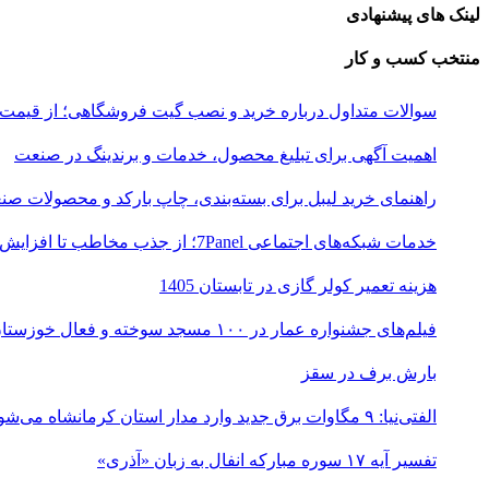
لینک های پیشنهادی
منتخب کسب و کار
سوالات متداول درباره خرید و نصب گیت فروشگاهی؛ از قیمت
اهمیت آگهی برای تبلیغ محصول، خدمات و برندینگ در صنعت
راهنمای خرید لیبل برای بسته‌بندی، چاپ بارکد و محصولات صن
خدمات شبکه‌های اجتماعی 7Panel؛ از جذب مخاطب تا افزایش درآمد
هزینه تعمیر کولر گازی در تابستان 1405
فیلم‌های جشنواره عمار در ۱۰۰ مسجد سوخته و فعال خوزستان اکران شد
بارش برف در سقز
الفتی‌نیا: ۹ مگاوات برق جدید وارد مدار استان کرمانشاه می‌شود
تفسیر آیه ۱۷ سوره مبارکه انفال به زبان «آذری»