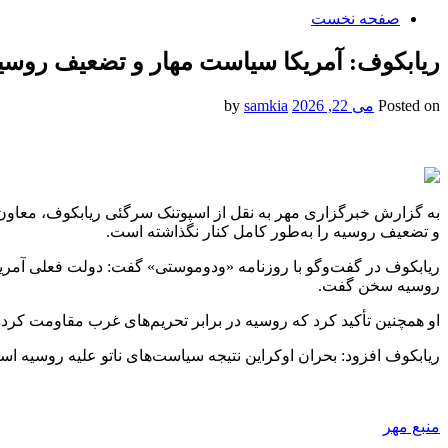
صفحه نخست
ریابکوف: آمریکا سیاست مهار و تضعیف روسیه 
Posted on
می 22, 2026
by
samkia
به گزارش خبرگزاری مهر به نقل از اسپوتنک سرگئی ریابکوف، معاون و
و تضعیف روسیه را به‌طور کامل کنار نگذاشته است.
ریابکوف در گفت‌وگو با روزنامه «ودوموستی» گفت: دولت فعلی آمریکا ت
روسیه سخن گفت.
او همچنین تأکید کرد که روسیه در برابر تحریم‌های غرب مقاومت کرده
ریابکوف افزود: بحران اوکراین نتیجه سیاست‌های ناتو علیه روسیه اس
منبع مهر