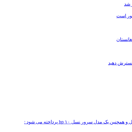
 شد
شور است
غانستان
 گسترش دهید
 مدل سرور نسل ۱۰ hp پرداخته می شود :