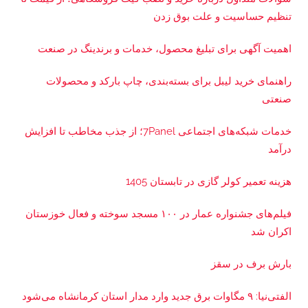
ش
تنظیم حساسیت و علت بوق زدن
م
ن
اهمیت آگهی برای تبلیغ محصول، خدمات و برندینگ در صنعت
د
راهنمای خرید لیبل برای بسته‌بندی، چاپ بارکد و محصولات
ا
صنعتی
ن
و
خدمات شبکه‌های اجتماعی 7Panel؛ از جذب مخاطب تا افزایش
ا
درآمد
ن
د
هزینه تعمیر کولر گازی در تابستان 1405
ی
ش
فیلم‌های جشنواره عمار در ۱۰۰ مسجد سوخته و فعال خوزستان
ک
اکران شد
د
ه
بارش برف در سقز
ه
الفتی‌نیا: ۹ مگاوات برق جدید وارد مدار استان کرمانشاه می‌شود
ا