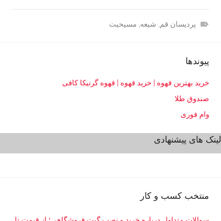
پردیسان قم
,
شیعه
,
مسیحیت
د
ی
پیوندها
ن
و
خرید بهترین قهوه | خرید قهوه | قهوه گرنیکا کافی
ا
صندوق طلا
ن
د
وام فوری
ی
لینک های پیشنهادی
ش
ه
>
ا
ن
منتخب کسب و کار
د
ی
سوالات متداول درباره خرید و نصب گیت فروشگاهی؛ از قیمت تا