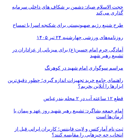
حجت الاسلام صیاد: دشمن بر شکاف‌ های داخلی سرمایه‌
گذاری می‌کند
طرح شنیع رژیم صهیونیستی برای شکنجه اسرا با تمساح
روزنامه‌های ورزشی چهارشنبه ۲۴ تیر ۱۴۰۵
آمادگی حرم امام حسین(ع) برای میزبانی از عزاداران در
تشییع رهبر شهید
مراسم سوگواری امام شهید در کوهرنگ
راهنمای جامع خرید تجهیزات اندازه گیری؛ چطور دقیق‌ترین
ابزارها را آنلاین بخریم؟
قطع ۱۲ ساعته آب در ۲ محله بندرعباس
امام جمعه بشاگرد: تشییع رهبر شهید روز عهد و پیمان با
آرمان‌ها است
ثبت نام آمارکتس و لایت فایننس؛ کاربران ایرانی قبل از
انتخاب چه چیزهایی را مقایسه کنند؟