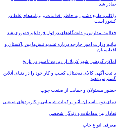
صادر شد
زاکانی: طمع دشمن به خاطر اقدامات و برنامه‌های غلط در
کشور است
فعالیت مدارس و دانشگاه‌های دزفول فردا غیرحضوری شد
بیانیه وزارت امور خارجه درباره تشدید تنش‌ها بین پاکستان و
افغانستان
اماکن گردشی شهر کربلا؛ از زیارت تا سیر در تاریخ
با ثبت آگهی کالای دیجیتال، کسب و کار خود را در دنیای آنلاین
گسترش دهید
حضور مسئولان و حمایت از صنعت چوب
دمای ذوب استیل: تأثیر ترکیبات شیمیایی و کاربردهای صنعتی
تعادل بین معاملات و زندگی شخصی
معرفی انواع چاپ