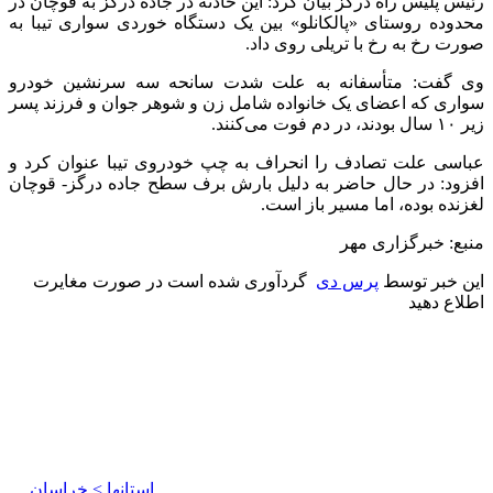
رئیس پلیس راه
درگز
بیان کرد: این حادثه در جاده
درگز
به قوچان در
محدوده روستای «
پالکانلو
» بین یک دستگاه خوردی سواری
تیبا
به
صورت رخ به رخ با تریلی روی داد.
وی گفت: متأسفانه به علت شدت سانحه سه سرنشین خودرو
سواری که اعضای یک خانواده شامل زن و شوهر جوان و فرزند پسر
زیر ۱۰ سال بودند، در دم فوت می‌کنند.
عباسی علت تصادف را انحراف به چپ خودروی
تیبا
عنوان کرد و
افزود: در حال حاضر به دلیل بارش برف سطح جاده درگز- قوچان
لغزنده بوده، اما مسیر باز است.
منبع: خبرگزاری مهر
این خبر توسط
پرس دی
گردآوری شده است در صورت مغایرت
اطلاع دهید
استانها > خراسان