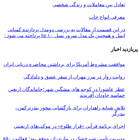
تعادل بین معاملات و زندگی شخصی
معرفی انواع چاپ
در این قسمت از مقالات به بررسی دو‌مدل پردازنده کمپانی
اینتل و همچنین یک مدل سرور نسل ۱۰ hp پرداخته می شود :
پربازدید اخبار
موافقت مشروط آمریکا برای برداشتن محاصره دریایی ایران
روایت زوار در مرز مهران از سفر عشق و دلدادگی
عطر عاشورا در کوچه های مشگین شهر؛جاماندگان اربعین
حماسه جاودان آفریدند
تلاش شبانه راهداران برای بازگشایی محور بندرترکمن–
بندرگز
اجرای برنامه قرآنی «قرار طلوع» در موکب‌های اربعینی
مدیریت تأمین شیرخشک در مازندران موفق بود؛ فعالیت ۸۵۰