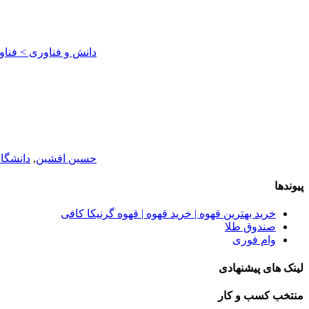
دانش و فناوری > فناو
حسین افشین
,
دانشگاه
پیوندها
خرید بهترین قهوه | خرید قهوه | قهوه گرنیکا کافی
صندوق طلا
وام فوری
لینک های پیشنهادی
منتخب کسب و کار