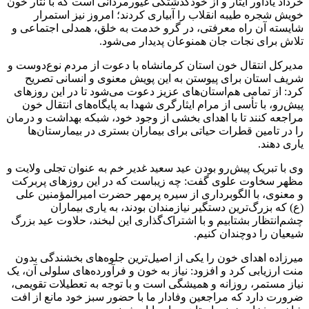
خرداد یادآور ایثار و از خودگذشتگی غیورمردانی است که با نثار خون
خویش شجره طیبه انقلاب را آبیاری کردند؛ امروز نیز استمرار
شایسته آن راه معرفتی، در گرو خدمت به خلق، همدلی اجتماعی و
تلاش برای نجات جان همنوعان پدیدار می‌شود.
مدیرکل انتقال خون استان کرمانشاه با دعوت از مردم نوع‌دوست و
شریف استان برای پیوستن به این پویش معنوی و انسانی تصریح
کرد: از تمامی هم‌استان‌های عزیز دعوت می‌شود تا در این روزهای
پیش‌رو، با تأسی از مرام ایثارگری شهدا به پایگاه‌های انتقال خون
مراجعه کنند تا با اهدای بخشی از وجود خود، شبکه بهداشت و درمان
را در تامین قطرات حیاتی برای بیماران بستری در بیمارستان‌ها
یاری دهند.
وی با تبریک پیش‌رو بودن عید سعید غدیر خم به عنوان تجلی ولایت و
مظهر سخاوت علوی گفت: چه زیباست که در این روزهای پربرکت
و معنوی، با الگوبرداری از سیره پرمهر حضرت امیرالمؤمنین علی
(ع) که بزرگ‌ترین دستگیر نیازمندان بودند، به یاری بیماران
چشم‌انتظار بشتابیم و با اشتراک‌گذاری این لبخند، حلاوت عید بزرگ
شیعیان را دوچندان کنیم.
میرزاده اهدای خون را یکی از اصیل‌ترین جلوه‌های بخشندگی بدون
منت ارزیابی کرد و افزود: نیاز به خون و فرآورده‌های سلولی آن، یک
نیاز مستمر، روزانه و همیشگی است و با توجه به تعطیلات تقویمی،
ضرورت دارد که مراجعین وفادار ما با حضور سبز خود مانع از افت