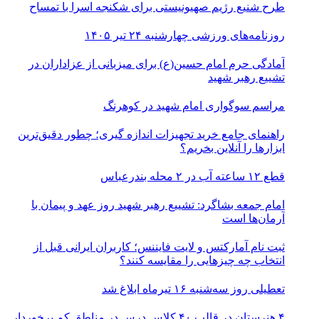
طرح شنیع رژیم صهیونیستی برای شکنجه اسرا با تمساح
روزنامه‌های ورزشی چهارشنبه ۲۴ تیر ۱۴۰۵
آمادگی حرم امام حسین(ع) برای میزبانی از عزاداران در
تشییع رهبر شهید
مراسم سوگواری امام شهید در کوهرنگ
راهنمای جامع خرید تجهیزات اندازه گیری؛ چطور دقیق‌ترین
ابزارها را آنلاین بخریم؟
قطع ۱۲ ساعته آب در ۲ محله بندرعباس
امام جمعه بشاگرد: تشییع رهبر شهید روز عهد و پیمان با
آرمان‌ها است
ثبت نام آمارکتس و لایت فایننس؛ کاربران ایرانی قبل از
انتخاب چه چیزهایی را مقایسه کنند؟
تعطیلی روز سه‌شنبه ۱۶ تیرماه ابلاغ شد
۴ هنرستان در قالب ۴۰ کلاس درس در مناطق کم برخوردار