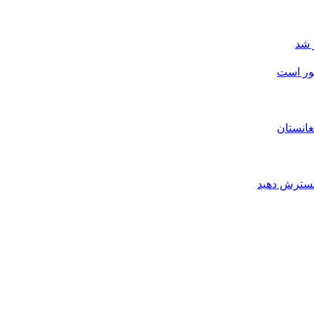
 شد
شور است
غانستان
 گسترش دهید