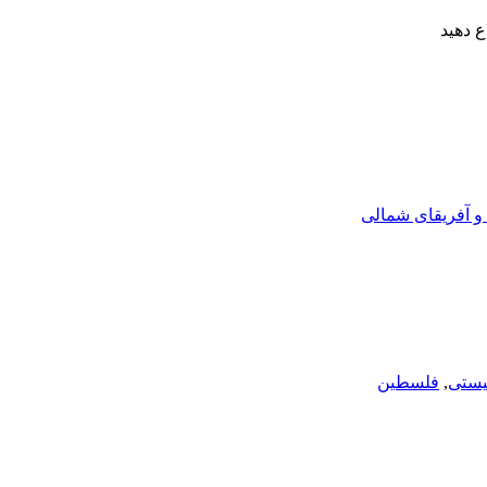
 دهید
 و آفریقای شمالی
یستی
,
فلسطین