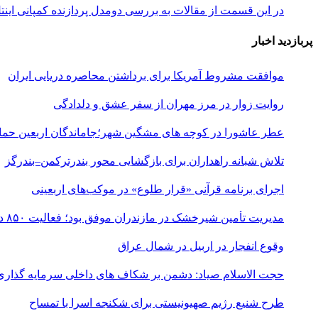
در این قسمت از مقالات به بررسی دو‌مدل پردازنده کمپانی اینتل و همچنین یک
پربازدید اخبار
موافقت مشروط آمریکا برای برداشتن محاصره دریایی ایران
روایت زوار در مرز مهران از سفر عشق و دلدادگی
عطر عاشورا در کوچه های مشگین شهر؛جاماندگان اربعین حماس
تلاش شبانه راهداران برای بازگشایی محور بندرترکمن–بندرگز
اجرای برنامه قرآنی «قرار طلوع» در موکب‌های اربعینی
مدیریت تأمین شیرخشک در مازندران موفق بود؛ فعالیت ۸۵۰ داروخانه
وقوع انفجار در اربیل در شمال عراق
حجت الاسلام صیاد: دشمن بر شکاف‌ های داخلی سرمایه‌ گذاری
طرح شنیع رژیم صهیونیستی برای شکنجه اسرا با تمساح