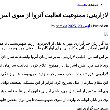
صفحه نخست
لازارینی: ممنوعیت فعالیت آنروا از سوی اسرا
Posted on
ژانویه 29, 2025
by
samkia
به گزارش خبرگزاری مهر به نقل از الجزیره، رژیم صهیونیستی ب
آژانس امدادرسانی و کاریابی برای آوارگان فلسطینی موسوم به
آنروا
د
بر این اساس، فیلیپ
لازارینی
، مدیر سازمان
آنروا
وابسته به سازمان م
وی تاکید کرد: طرح اسرائیل در ممنوع اعلام کردن فعالیت سازمان
آن
لازارینی
افزود: تبعات مخرب ممنوعیت جدید صهیونیست‌ها بر زندگی فل
این مقام سازمان ملل تصریح کرد: فراتر از این مسئله، تضعیف توانا
وی افزود: من از اسرائیل می‌خواهم اجرای قانون اخیر علیه فلسطینیا
وی در پایان اتهامات وارده از سوی صهیونیست‌ها پیرامون مقصر جلوه 
منبع: خبرگزاری مهر