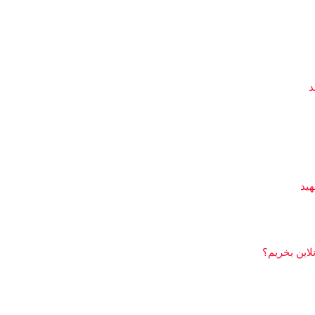
د
هید
لاین بخریم؟