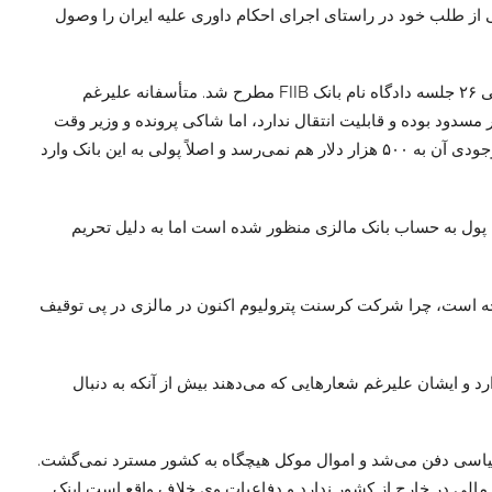
از طلب خود در راستای اجرای احکام داوری علیه ایران را وصول
این وکیل دادگستری در ادامه گفت: نکته بسیار مهم اینکه در طول ١٠سال گذشته که وکالت پرونده بابک زنجانی را به عهده داشتم به کرار و در طی ٢۶ جلسه دادگاه نام بانک FIIB مطرح شد. متأسفانه علیرغم
نک FIIB موجود است اما به دلیل تحریم‌ها حساب مذکور مسدود بوده و قابلیت انتقال ندارد، اما شاکی پرونده و وزیر وقت
نفت همواره طی مصاحبه‌های متعدد از جمله حضور در برنامه تلویزیونی پایش ادعا کرد که اساساً بانک FIIB هیچ اعتباری ندارد و کل سرمایه و موجودی آن به ۵٠٠ هزار دلار هم نمی‌رسد و اصلاً پولی به این بانک وارد
 کردیم که این بانک معتبر است و این پول به حساب بانک مالزی منظور شده است اما به دلیل تحریم
جه است، چرا شرکت کرسنت پترولیوم اکنون در مالزی در پی توقیف
 و ایشان علیرغم شعارهایی که می‌دهند بیش از آنکه به دنبال
سیاسی دفن می‌شد و اموال موکل هیچگاه به کشور مسترد نمی‌گشت.
چ مالی در خارج از کشور ندارد و دفاعیات وی خلاف واقع است اینک