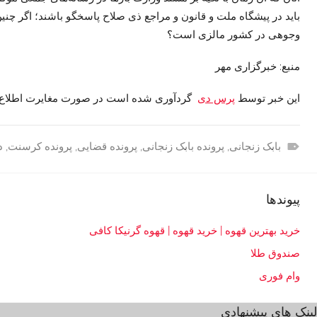
باید در پیشگاه ملت و قانون و مراجع
ذی
صلاح پاسخگو باشند؛ اگر چنین
وجوهی در کشور مالزی است؟
منبع: خبرگزاری مهر
این خبر توسط
پرس دی
گردآوری شده است در صورت مغایرت اطلاع 
بابک زنجانی
,
پرونده بابک زنجانی
,
پرونده قضایی
,
پرونده کرسنت
,
د
ج
ا
پیوندها
م
ع
خرید بهترین قهوه | خرید قهوه | قهوه گرنیکا کافی
ه
صندوق طلا
>
ق
وام فوری
ض
لینک های پیشنهادی
ا