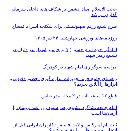
حجت الاسلام صیاد: دشمن بر شکاف‌ های داخلی سرمایه‌
گذاری می‌کند
طرح شنیع رژیم صهیونیستی برای شکنجه اسرا با تمساح
روزنامه‌های ورزشی چهارشنبه ۲۴ تیر ۱۴۰۵
آمادگی حرم امام حسین(ع) برای میزبانی از عزاداران در
تشییع رهبر شهید
مراسم سوگواری امام شهید در کوهرنگ
راهنمای جامع خرید تجهیزات اندازه گیری؛ چطور دقیق‌ترین
ابزارها را آنلاین بخریم؟
قطع ۱۲ ساعته آب در ۲ محله بندرعباس
امام جمعه بشاگرد: تشییع رهبر شهید روز عهد و پیمان با
آرمان‌ها است
ثبت نام آمارکتس و لایت فایننس؛ کاربران ایرانی قبل از
انتخاب چه چیزهایی را مقایسه کنند؟