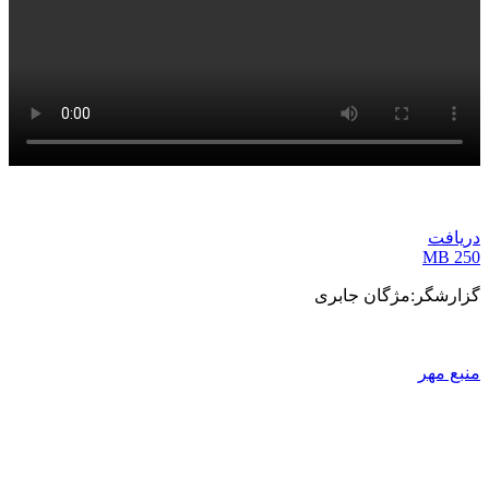
دریافت
250 MB
گزارشگر:مژگان جابری
منبع مهر