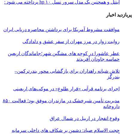
اینتل و همچنین یک مدل سرور نسل ۱۰ hp پرداخته می شود :
پربازدید اخبار
موافقت مشروط آمریکا برای برداشتن محاصره دریایی ایران
روایت زوار در مرز مهران از سفر عشق و دلدادگی
عطر عاشورا در کوچه های مشگین شهر؛جاماندگان اربعین
حماسه جاودان آفریدند
تلاش شبانه راهداران برای بازگشایی محور بندرترکمن–
بندرگز
اجرای برنامه قرآنی «قرار طلوع» در موکب‌های اربعینی
مدیریت تأمین شیرخشک در مازندران موفق بود؛ فعالیت ۸۵۰
داروخانه
وقوع انفجار در اربیل در شمال عراق
حجت الاسلام صیاد: دشمن بر شکاف‌ های داخلی سرمایه‌