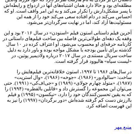
مطلقه‌ای بود و حالا دارد همان اشتباه‌های آنها در ازدواج و رابطه‌اش
با پسر مشکل‌دارش را تکرار می‌کند و به این امر واقف است. او که
احساس می‌کند در دام افتاده سعی می‌کند خود را از همه این
مسئولیت‌ها آزاد ‌کند، اما در نهایت سرگردان‌تر می‌شود.
آخرین فیلم داستانی استون فیلم «اسنودن» در سال ۲۰۱۶ بود و این
وقفه یک دهه‌ای طولانی‌ترین فاصله بین ساخت فیلم‌های داستانی در
کارنامه حرفه‌ای او محسوب می‌شود. او اعتراف کرده در ۱۰ سال
گذشته برای تأمین بودجه با مشکل مواجه بوده و باور دارد به دلیل
ساخت سریال مستندی در سال ۲۰۱۷ درباره ولادیمیر پوتین، در
«لیست سیاه» هالیوود قرار گرفته است.
در سال‌های ۱۹۸۶ تا ۱۹۹۷، استون خلاقانه‌ترین فیلم‌هایش را
ساخت: «سالوادور» (۱۹۸۶)، «جوخه» (۱۹۸۶)، «وال استریت»
(۱۹۸۷)، «متولد چهارم جولای» (۱۹۸۹) و «جی‌اف‌کی» (۱۹۹۱). حتی
می‌توان این مجموعه را گسترش داد و «قاتلین بالفطره» (۱۹۹۴) را
که به یقین تحسین‌کنندگان خود را دارد، «نیکسون» (۱۹۹۵) و فیلم
باارزش دست کم گرفته شده‌اش «دور برگردان» (۱۹۹۷) را نیز به
این فهرست اضافه کرد.
منبع مهر