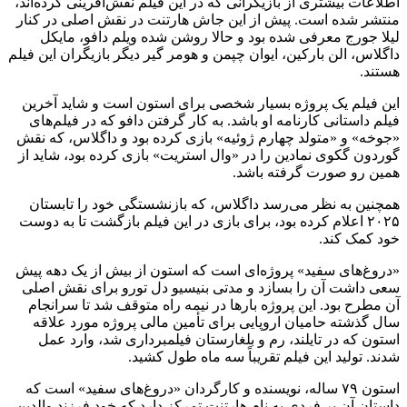
اطلاعات بیشتری از بازیگرانی که در این فیلم نقش‌آفرینی کرده‌اند،
منتشر شده است. پیش از این جاش هارتنت در نقش اصلی در کنار
لیلا جورج معرفی شده بود و حالا روشن شده ویلم دافو، مایکل
داگلاس، الن بارکین، ایوان چپمن و هومر گیر دیگر بازیگران این فیلم
هستند.
این فیلم یک پروژه بسیار شخصی برای استون است و شاید آخرین
فیلم داستانی کارنامه او باشد. به کار گرفتن دافو که در فیلم‌های
«جوخه» و «متولد چهارم ژوئیه» بازی کرده بود و داگلاس، که نقش
گوردون گکوی نمادین را در «وال استریت» بازی کرده بود، شاید از
همین رو صورت گرفته باشد.
همچنین به نظر می‌رسد داگلاس، که بازنشستگی خود را تابستان
۲۰۲۵ اعلام کرده بود، برای بازی در این فیلم بازگشت تا به دوست
خود کمک کند.
«دروغ‌های سفید» پروژه‌ای است که استون از بیش از یک دهه پیش
سعی داشت آن را بسازد و مدتی بنیسیو دل تورو برای نقش اصلی
آن مطرح بود. این پروژه بارها در نیمه راه متوقف شد تا سرانجام
سال گذشته حامیان اروپایی برای تأمین مالی پروژه مورد علاقه
استون که در تایلند، رم و بلغارستان فیلمبرداری شد، وارد عمل
شدند. تولید این فیلم تقریباً سه ماه طول کشید.
استون ۷۹ ساله، نویسنده و کارگردان «دروغ‌های سفید» است که
داستان آن بر فردی به نام هارتنت تمرکز دارد که خود فرزند والدین