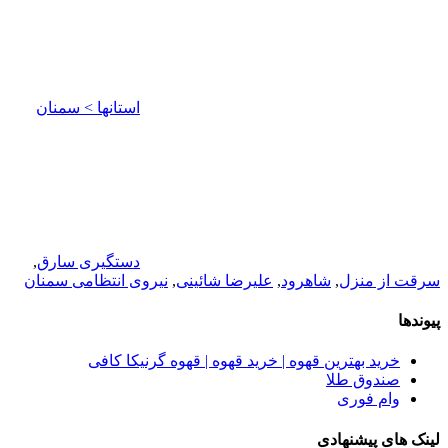
استانها > سمنان
دستگیری سارق
,
سرقت از منزل
,
شاهرود
,
علیرضا شائینی
,
نیروی انتظامی سمنان
پیوندها
خرید بهترین قهوه | خرید قهوه | قهوه گرنیکا کافی
صندوق طلا
وام فوری
لینک های پیشنهادی