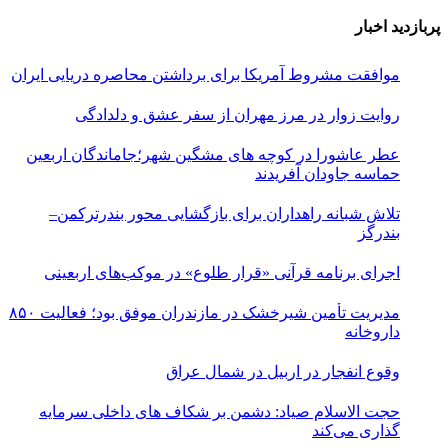
پربازدید اخبار
موافقت مشروط آمریکا برای برداشتن محاصره دریایی ایران
روایت زوار در مرز مهران از سفر عشق و دلدادگی
عطر عاشورا در کوچه های مشگین شهر؛جاماندگان اربعین
حماسه جاودان آفریدند
تلاش شبانه راهداران برای بازگشایی محور بندرترکمن–
بندرگز
اجرای برنامه قرآنی «قرار طلوع» در موکب‌های اربعینی
مدیریت تأمین شیرخشک در مازندران موفق بود؛ فعالیت ۸۵۰
داروخانه
وقوع انفجار در اربیل در شمال عراق
حجت الاسلام صیاد: دشمن بر شکاف‌ های داخلی سرمایه‌
گذاری می‌کند