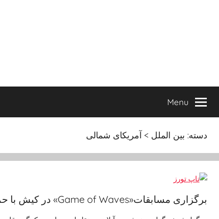
Ski
t
conten
Menu
دسته:
بین الملل > آمریکای شمالی
برگزاری مسابقات«Game of Waves» در کیش با حمایت گروه گردشگری تاپ‌تورز