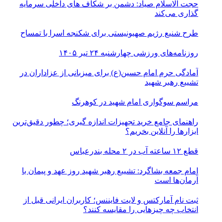
حجت الاسلام صیاد: دشمن بر شکاف‌ های داخلی سرمایه‌
گذاری می‌کند
طرح شنیع رژیم صهیونیستی برای شکنجه اسرا با تمساح
روزنامه‌های ورزشی چهارشنبه ۲۴ تیر ۱۴۰۵
آمادگی حرم امام حسین(ع) برای میزبانی از عزاداران در
تشییع رهبر شهید
مراسم سوگواری امام شهید در کوهرنگ
راهنمای جامع خرید تجهیزات اندازه گیری؛ چطور دقیق‌ترین
ابزارها را آنلاین بخریم؟
قطع ۱۲ ساعته آب در ۲ محله بندرعباس
امام جمعه بشاگرد: تشییع رهبر شهید روز عهد و پیمان با
آرمان‌ها است
ثبت نام آمارکتس و لایت فایننس؛ کاربران ایرانی قبل از
انتخاب چه چیزهایی را مقایسه کنند؟