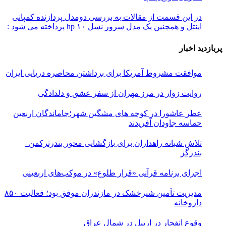
در این قسمت از مقالات به بررسی دو‌مدل پردازنده کمپانی
اینتل و همچنین یک مدل سرور نسل ۱۰ hp پرداخته می شود :
پربازدید اخبار
موافقت مشروط آمریکا برای برداشتن محاصره دریایی ایران
روایت زوار در مرز مهران از سفر عشق و دلدادگی
عطر عاشورا در کوچه های مشگین شهر؛جاماندگان اربعین
حماسه جاودان آفریدند
تلاش شبانه راهداران برای بازگشایی محور بندرترکمن–
بندرگز
اجرای برنامه قرآنی «قرار طلوع» در موکب‌های اربعینی
مدیریت تأمین شیرخشک در مازندران موفق بود؛ فعالیت ۸۵۰
داروخانه
وقوع انفجار در اربیل در شمال عراق