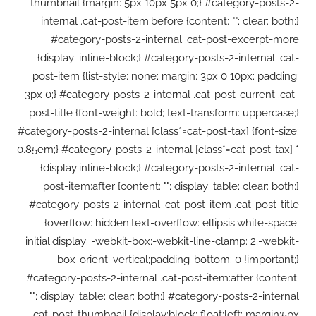
thumbnail {margin: 5px 10px 5px 0;} #category-posts-2-
internal .cat-post-item:before {content: ""; clear: both;}
#category-posts-2-internal .cat-post-excerpt-more
{display: inline-block;} #category-posts-2-internal .cat-
post-item {list-style: none; margin: 3px 0 10px; padding:
3px 0;} #category-posts-2-internal .cat-post-current .cat-
post-title {font-weight: bold; text-transform: uppercase;}
#category-posts-2-internal [class*=cat-post-tax] {font-size:
0.85em;} #category-posts-2-internal [class*=cat-post-tax] *
{display:inline-block;} #category-posts-2-internal .cat-
post-item:after {content: ""; display: table; clear: both;}
#category-posts-2-internal .cat-post-item .cat-post-title
{overflow: hidden;text-overflow: ellipsis;white-space:
initial;display: -webkit-box;-webkit-line-clamp: 2;-webkit-
box-orient: vertical;padding-bottom: 0 !important;}
#category-posts-2-internal .cat-post-item:after {content:
""; display: table; clear: both;} #category-posts-2-internal
.cat-post-thumbnail {display:block; float:left; margin:5px