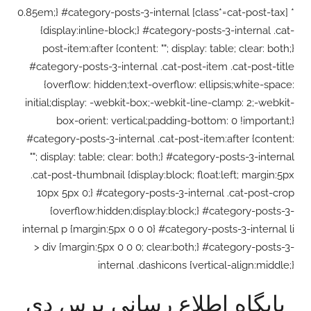
0.85em;} #category-posts-3-internal [class*=cat-post-tax] *
{display:inline-block;} #category-posts-3-internal .cat-
post-item:after {content: ""; display: table; clear: both;}
#category-posts-3-internal .cat-post-item .cat-post-title
{overflow: hidden;text-overflow: ellipsis;white-space:
initial;display: -webkit-box;-webkit-line-clamp: 2;-webkit-
box-orient: vertical;padding-bottom: 0 !important;}
#category-posts-3-internal .cat-post-item:after {content:
""; display: table; clear: both;} #category-posts-3-internal
.cat-post-thumbnail {display:block; float:left; margin:5px
10px 5px 0;} #category-posts-3-internal .cat-post-crop
{overflow:hidden;display:block;} #category-posts-3-
internal p {margin:5px 0 0 0} #category-posts-3-internal li
> div {margin:5px 0 0 0; clear:both;} #category-posts-3-
internal .dashicons {vertical-align:middle;}
Skip
پایگاه اطلاع رسانی پرس دی
to