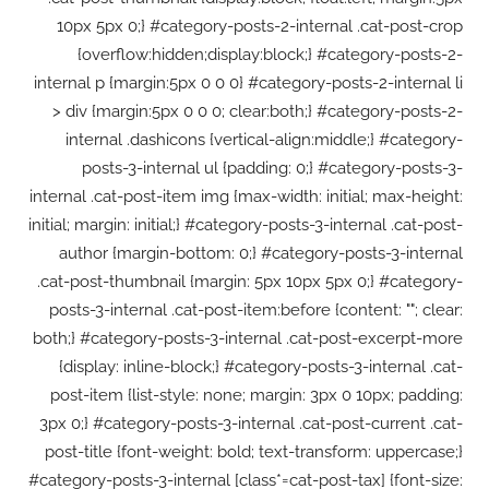
10px 5px 0;} #category-posts-2-internal .cat-post-crop
{overflow:hidden;display:block;} #category-posts-2-
internal p {margin:5px 0 0 0} #category-posts-2-internal li
> div {margin:5px 0 0 0; clear:both;} #category-posts-2-
internal .dashicons {vertical-align:middle;} #category-
posts-3-internal ul {padding: 0;} #category-posts-3-
internal .cat-post-item img {max-width: initial; max-height:
initial; margin: initial;} #category-posts-3-internal .cat-post-
author {margin-bottom: 0;} #category-posts-3-internal
.cat-post-thumbnail {margin: 5px 10px 5px 0;} #category-
posts-3-internal .cat-post-item:before {content: ""; clear:
both;} #category-posts-3-internal .cat-post-excerpt-more
{display: inline-block;} #category-posts-3-internal .cat-
post-item {list-style: none; margin: 3px 0 10px; padding:
3px 0;} #category-posts-3-internal .cat-post-current .cat-
post-title {font-weight: bold; text-transform: uppercase;}
#category-posts-3-internal [class*=cat-post-tax] {font-size: