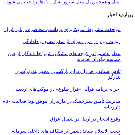
اینتل و همچنین یک مدل سرور نسل ۱۰ hp پرداخته می شود :
پربازدید اخبار
موافقت مشروط آمریکا برای برداشتن محاصره دریایی ایران
روایت زوار در مرز مهران از سفر عشق و دلدادگی
عطر عاشورا در کوچه های مشگین شهر؛جاماندگان اربعین
حماسه جاودان آفریدند
تلاش شبانه راهداران برای بازگشایی محور بندرترکمن–
بندرگز
اجرای برنامه قرآنی «قرار طلوع» در موکب‌های اربعینی
مدیریت تأمین شیرخشک در مازندران موفق بود؛ فعالیت ۸۵۰
داروخانه
وقوع انفجار در اربیل در شمال عراق
حجت الاسلام صیاد: دشمن بر شکاف‌ های داخلی سرمایه‌