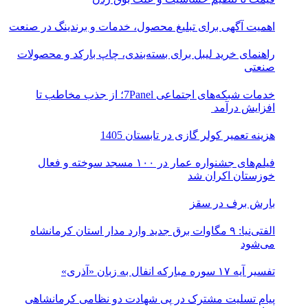
اهمیت آگهی برای تبلیغ محصول، خدمات و برندینگ در صنعت
راهنمای خرید لیبل برای بسته‌بندی، چاپ بارکد و محصولات
صنعتی
خدمات شبکه‌های اجتماعی 7Panel؛ از جذب مخاطب تا
افزایش درآمد
هزینه تعمیر کولر گازی در تابستان 1405
فیلم‌های جشنواره عمار در ۱۰۰ مسجد سوخته و فعال
خوزستان اکران شد
بارش برف در سقز
الفتی‌نیا: ۹ مگاوات برق جدید وارد مدار استان کرمانشاه
می‌شود
تفسیر آیه ۱۷ سوره مبارکه انفال به زبان «آذری»
پیام تسلیت مشترک در پی شهادت دو نظامی کرمانشاهی