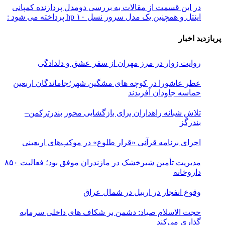
در این قسمت از مقالات به بررسی دو‌مدل پردازنده کمپانی
اینتل و همچنین یک مدل سرور نسل ۱۰ hp پرداخته می شود :
پربازدید اخبار
روایت زوار در مرز مهران از سفر عشق و دلدادگی
عطر عاشورا در کوچه های مشگین شهر؛جاماندگان اربعین
حماسه جاودان آفریدند
تلاش شبانه راهداران برای بازگشایی محور بندرترکمن–
بندرگز
اجرای برنامه قرآنی «قرار طلوع» در موکب‌های اربعینی
مدیریت تأمین شیرخشک در مازندران موفق بود؛ فعالیت ۸۵۰
داروخانه
وقوع انفجار در اربیل در شمال عراق
حجت الاسلام صیاد: دشمن بر شکاف‌ های داخلی سرمایه‌
گذاری می‌کند