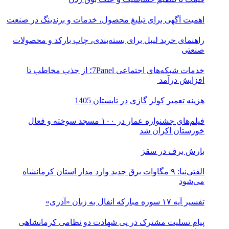
اهمیت آگهی برای تبلیغ محصول، خدمات و برندینگ در صنعت
راهنمای خرید لیبل برای بسته‌بندی، چاپ بارکد و محصولات
صنعتی
خدمات شبکه‌های اجتماعی 7Panel؛ از جذب مخاطب تا
افزایش درآمد
هزینه تعمیر کولر گازی در تابستان 1405
فیلم‌های جشنواره عمار در ۱۰۰ مسجد سوخته و فعال
خوزستان اکران شد
بارش برف در سقز
الفتی‌نیا: ۹ مگاوات برق جدید وارد مدار استان کرمانشاه
می‌شود
تفسیر آیه ۱۷ سوره مبارکه انفال به زبان «آذری»
پیام تسلیت مشترک در پی شهادت دو نظامی کرمانشاهی