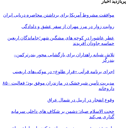
پربازدید اخبار
موافقت مشروط آمریکا برای برداشتن محاصره دریایی ایران
روایت زوار در مرز مهران از سفر عشق و دلدادگی
عطر عاشورا در کوچه های مشگین شهر؛جاماندگان اربعین
حماسه جاودان آفریدند
تلاش شبانه راهداران برای بازگشایی محور بندرترکمن–
بندرگز
اجرای برنامه قرآنی «قرار طلوع» در موکب‌های اربعینی
مدیریت تأمین شیرخشک در مازندران موفق بود؛ فعالیت ۸۵۰
داروخانه
وقوع انفجار در اربیل در شمال عراق
حجت الاسلام صیاد: دشمن بر شکاف‌ های داخلی سرمایه‌
گذاری می‌کند