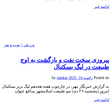
ادامه خبر
ورزش > توپ و تور
پیروزی سخت نفت و بازگشت به اوج
طبیعت در لیگ بسکتبال
Posted on
ژانویه 16, 2025
by
samkia
به گزارش خبرنگار مهر، در چارچوب هفته هجدهم لیگ برتر بسکتبال
امروز (پنجشنبه ٢٦ دی) تیم طبیعت اسلامشهر مدافع عنوان
ادامه خبر