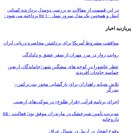
در این قسمت از مقالات به بررسی دو‌مدل پردازنده کمپانی
اینتل و همچنین یک مدل سرور نسل ۱۰ hp پرداخته می شود :
پربازدید اخبار
موافقت مشروط آمریکا برای برداشتن محاصره دریایی ایران
روایت زوار در مرز مهران از سفر عشق و دلدادگی
عطر عاشورا در کوچه های مشگین شهر؛جاماندگان اربعین
حماسه جاودان آفریدند
تلاش شبانه راهداران برای بازگشایی محور بندرترکمن–
بندرگز
اجرای برنامه قرآنی «قرار طلوع» در موکب‌های اربعینی
مدیریت تأمین شیرخشک در مازندران موفق بود؛ فعالیت ۸۵۰
داروخانه
وقوع انفجار در اربیل در شمال عراق