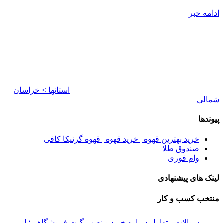
ادامه خبر
استانها > خراسان
شمالی
پیوندها
خرید بهترین قهوه | خرید قهوه | قهوه گرنیکا کافی
صندوق طلا
وام فوری
لینک های پیشنهادی
منتخب کسب و کار
سوالات متداول درباره خرید و نصب گیت فروشگاهی؛ از