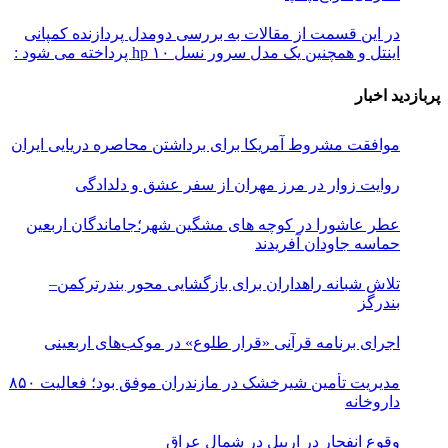
در این قسمت از مقالات به بررسی دو‌مدل پردازنده کمپانی
اینتل و همچنین یک مدل سرور نسل ۱۰ hp پرداخته می شود :
پربازدید اخبار
موافقت مشروط آمریکا برای برداشتن محاصره دریایی ایران
روایت زوار در مرز مهران از سفر عشق و دلدادگی
عطر عاشورا در کوچه های مشگین شهر؛جاماندگان اربعین
حماسه جاودان آفریدند
تلاش شبانه راهداران برای بازگشایی محور بندرترکمن–
بندرگز
اجرای برنامه قرآنی «قرار طلوع» در موکب‌های اربعینی
مدیریت تأمین شیرخشک در مازندران موفق بود؛ فعالیت ۸۵۰
داروخانه
وقوع انفجار در اربیل در شمال عراق