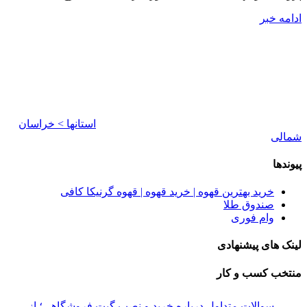
ادامه خبر
استانها > خراسان
شمالی
پیوندها
خرید بهترین قهوه | خرید قهوه | قهوه گرنیکا کافی
صندوق طلا
وام فوری
لینک های پیشنهادی
منتخب کسب و کار
سوالات متداول درباره خرید و نصب گیت فروشگاهی؛ از