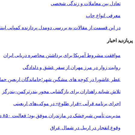
تعادل بین معاملات و زندگی شخصی
معرفی انواع چاپ
در این قسمت از مقالات به بررسی دو‌مدل پردازنده کمپانی اینتل و همچنین یک
پربازدید اخبار
موافقت مشروط آمریکا برای برداشتن محاصره دریایی ایران
روایت زوار در مرز مهران از سفر عشق و دلدادگی
عطر عاشورا در کوچه های مشگین شهر؛جاماندگان اربعین حماس
تلاش شبانه راهداران برای بازگشایی محور بندرترکمن–بندرگز
اجرای برنامه قرآنی «قرار طلوع» در موکب‌های اربعینی
مدیریت تأمین شیرخشک در مازندران موفق بود؛ فعالیت ۸۵۰ داروخانه
وقوع انفجار در اربیل در شمال عراق