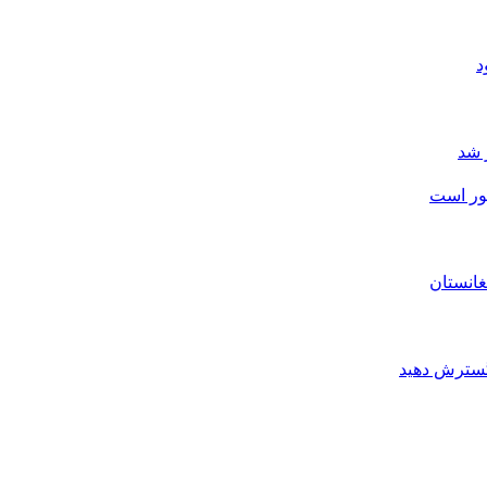
 شد
شور است
غانستان
 گسترش دهید