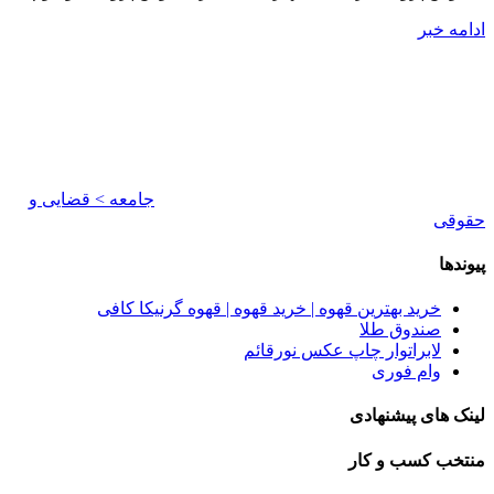
ادامه خبر
جامعه > قضایی و
حقوقی
پیوندها
خرید بهترین قهوه | خرید قهوه | قهوه گرنیکا کافی
صندوق طلا
لابراتوار چاپ عکس نورقائم
وام فوری
لینک های پیشنهادی
منتخب کسب و کار